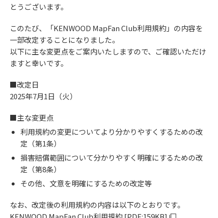
［デンソーテン］向け
チューニングSD
とうございます。
このたび、「KENWOOD MapFan Club利用規約」の内容を
一部改定することになりました。
以下に主な変更点をご案内いたしますので、ご確認いただけ
・車載用Wi-Fiルーター
ますと幸いです。
・更新用UIMカード
■改定日
2025年7月1日（火）
ドライブレコーダー推奨
microSDカード
■主な変更点
利用規約の変更についてより分かりやすくするための改
定（第1条）
損害賠償範囲について分かりやすく明確にするための改
SDメモリーカード
定（第8条）
その他、文意を明確にするための改定等
なお、改定後の利用規約の内容は以下のとおりです。
KENWOOD MapFan Club利用規約 [PDF:159KB]