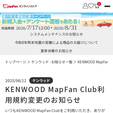
0
カーナビブランド
システムメンテナンスのお知らせ
商品を探す
令和8年熊本地震の影響による商品のお届けについて
夏季休業のお知らせ
会員メニュー
カロッツェリア
トップページ
＞
ケンウッド -お知らせ一覧
＞ KENWOOD MapFa
オービスデータ
SDメモリーカード
［パイオニア］向け
地図更新のメリット
2025/06/12
ケンウッド
彩速ナビ
おトク地図更新サービス
・通信モジュール
・車載用Wi-Fiルーター
KENWOOD MapFan Club利
［ケンウッド］向け
・UIMカード
・更新用UIMカード
用規約変更のお知らせ
イクリプス
いつもKENWOOD MapFan Clubをご利用いただき、ありが