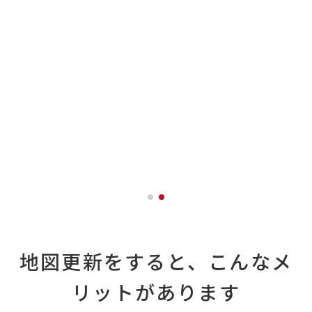
［デンソーテン］向け
チューニングSD
・車載用Wi-Fiルーター
・更新用UIMカード
ドライブレコーダー推奨
microSDカード
SDメモリーカード
地図更新をすると、こんなメ
リットがあります