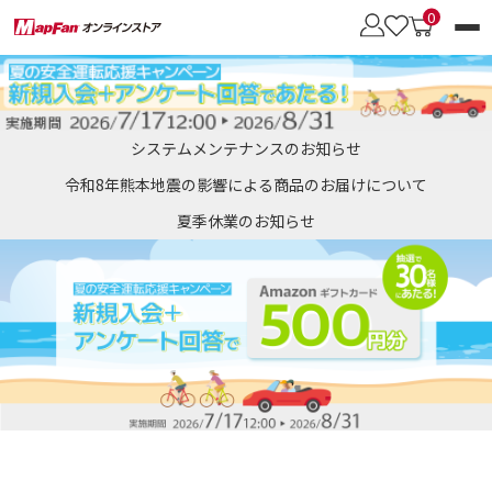
0
カーナビブランド
システムメンテナンスのお知らせ
商品を探す
令和8年熊本地震の影響による商品のお届けについて
夏季休業のお知らせ
会員メニュー
カロッツェリア
オービスデータ
SDメモリーカード
［パイオニア］向け
地図更新のメリット
彩速ナビ
おトク地図更新サービス
・通信モジュール
・車載用Wi-Fiルーター
［ケンウッド］向け
・UIMカード
・更新用UIMカード
イクリプス