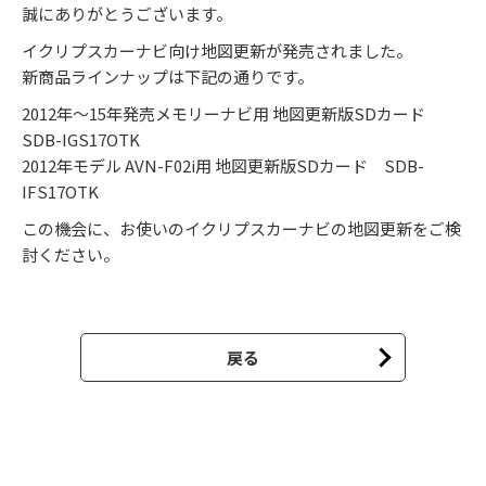
［デンソーテン］向け
チューニングSD
誠にありがとうございます。
イクリプスカーナビ向け地図更新が発売されました。
新商品ラインナップは下記の通りです。
2012年～15年発売メモリーナビ用 地図更新版SDカード
・車載用Wi-Fiルーター
SDB-IGS17OTK
・更新用UIMカード
2012年モデル AVN-F02i用 地図更新版SDカード SDB-
IFS17OTK
この機会に、お使いのイクリプスカーナビの地図更新をご検
ドライブレコーダー推奨
討ください。
microSDカード
戻る
SDメモリーカード