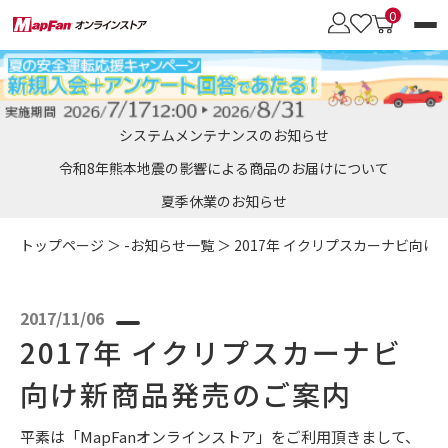
0
カーナビブランド
システムメンテナンスのお知らせ
商品を探す
令和8年熊本地震の影響による商品のお届けについて
夏季休業のお知らせ
会員メニュー
カロッツェリア
トップページ
＞
-お知らせ一覧
＞ 2017年 イクリプスカーナビ向
オービスデータ
SDメモリーカード
［パイオニア］向け
地図更新のメリット
2017/11/06
彩速ナビ
おトク地図更新サービス
・通信モジュール
・車載用Wi-Fiルーター
2017年 イクリプスカーナビ
［ケンウッド］向け
・UIMカード
・更新用UIMカード
向け新商品発売のご案内
イクリプス
平素は「MapFanオンラインストア」をご利用頂きまして、