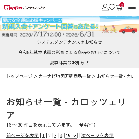
0
カーナビブランド
システムメンテナンスのお知らせ
商品を探す
令和8年熊本地震の影響による商品のお届けについて
夏季休業のお知らせ
会員メニュー
カロッツェリア
トップページ
＞
カーナビ地図更新商品一覧
＞ お知らせ一覧 -
カロ
オービスデータ
SDメモリーカード
［パイオニア］向け
地図更新のメリット
お知らせ一覧 -
カロッツェリ
彩速ナビ
おトク地図更新サービス
・通信モジュール
・車載用Wi-Fiルーター
［ケンウッド］向け
ア
・UIMカード
・更新用UIMカード
16 ～ 30 件目を表示しています。（全47件）
イクリプス
前ページを表示
|
1
| 2 |
3
|
4
|
次ページを表示