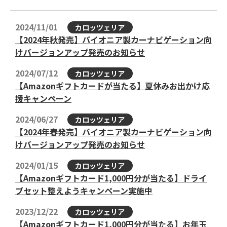
［デンソーテン］向け
チューニングSD
2024/11/01
カロッツェリア
【2024年秋発売】パイオニア製カーナビゲーション向
けバージョンアップ発売のお知らせ
・車載用Wi-Fiルーター
・更新用UIMカード
2024/07/12
カロッツェリア
【Amazonギフトカードが当たる】夏休みお出かけ応
援キャンペーン
ドライブレコーダー推奨
2024/06/27
カロッツェリア
microSDカード
【2024年春発売】パイオニア製カーナビゲーション向
けバージョンアップ発売のお知らせ
2024/01/15
カロッツェリア
SDメモリーカード
【Amazonギフトカード1,000円分が当たる】ドライ
ブセット整えようキャンペーン実施中
2023/12/22
カロッツェリア
【Amazonギフトカード1,000円分が当たる】お年玉