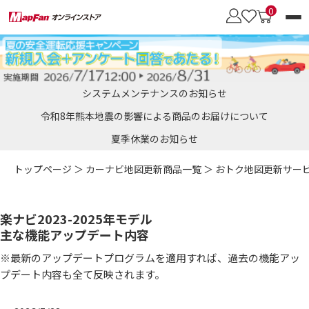
0
カーナビブランド
システムメンテナンスのお知らせ
商品を探す
令和8年熊本地震の影響による商品のお届けについて
夏季休業のお知らせ
会員メニュー
カロッツェリア
トップページ
＞
カーナビ地図更新商品一覧
＞
おトク地図更新サー
オービスデータ
SDメモリーカード
［パイオニア］向け
地図更新のメリット
楽ナビ2023-2025年モデル
彩速ナビ
主な機能アップデート内容
おトク地図更新サービス
・通信モジュール
・車載用Wi-Fiルーター
［ケンウッド］向け
・UIMカード
・更新用UIMカード
※最新のアップデートプログラムを適用すれば、過去の機能アッ
プデート内容も全て反映されます。
イクリプス