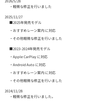
2026/5/28
［デンソーテン］向け
チューニングSD
・軽微な修正を行いました
2025/11/27
■2025年発売モデル
・車載用Wi-Fiルーター
・おすすめレーン案内 に対応
・更新用UIMカード
・その他軽微な修正を行いました
■2023-2024年発売モデル
ドライブレコーダー推奨
microSDカード
・Apple CarPlay に対応
・Android Auto に対応
・おすすめレーン案内 に対応
SDメモリーカード
・その他軽微な修正を行いました
2024/11/28
・軽微な修正を行いました。