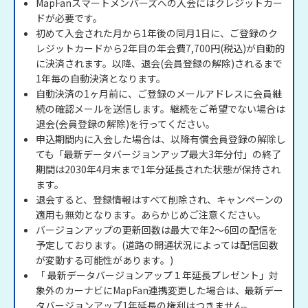
MapFanスマートメンバーズへの入会にはクレジットカー
ドが必要です。
初めて入会された月から1年後の同月1日に、ご登録のク
レジットカードから2年目の年会費7,700円(税込)が自動的
に決済されます。以降、退会(会員登録の解除)されるまで
1年毎の自動決済となります。
自動決済の1ヶ月前に、ご登録のメールアドレスに会員継
続の確認メールを送信します。継続をご希望でない場合は
退会(会員登録の解除)を行ってください。
申込期間内に入会した場合は、以降有償会員登録の解除し
ても「最新データバージョンアップ最大3年分付」の終了
期間は2030年4月末まで1年分延長された状態が保持され
ます。
退会すると、登録情報はすべて削除され、キャンペーンの
適用も無効となります。あらかじめご注意ください。
バージョンアップの更新回数は最大で年2～6回の配信を
予定しております。(道路の開通状況によっては配信回数
が変動する可能性があります。)
「 最新データバージョンアップ１年延長プレゼント」対
象外のカーナビにMapFan連携変更した場合は、最新デー
タバージョンアップ1年延長の権利はつきません。