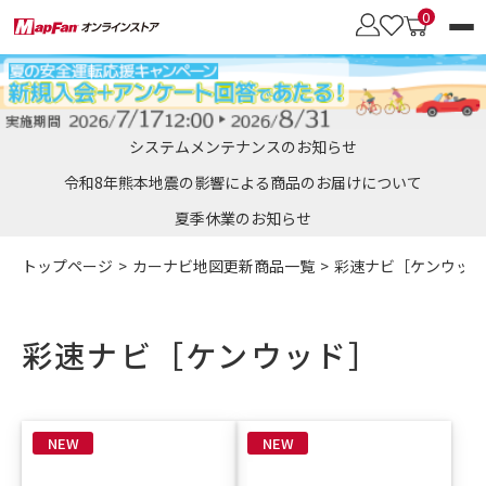
0
カーナビブランド
システムメンテナンスのお知らせ
商品を探す
令和8年熊本地震の影響による商品のお届けについて
夏季休業のお知らせ
会員メニュー
カロッツェリア
トップページ
カーナビ地図更新商品一覧
彩速ナビ［ケンウッド
オービスデータ
SDメモリーカード
［パイオニア］向け
地図更新のメリット
彩速ナビ［ケンウッド］
彩速ナビ
おトク地図更新サービス
・通信モジュール
・車載用Wi-Fiルーター
［ケンウッド］向け
・UIMカード
・更新用UIMカード
NEW
NEW
イクリプス