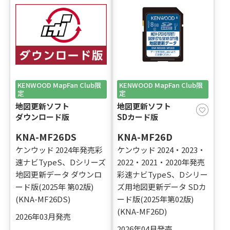
［デンソーテン］向け
チューニングSD
・車載用Wi-Fiルーター
・更新用UIMカード
KENWOOD MapFan Club限
KENWOOD MapFan Club限
定
定
地図更新ソフト
地図更新ソフト
ドライブレコーダー推奨
ダウンロード版
SDカード版
microSDカード
KNA-MF26DS
KNA-MF26D
ケンウッド 2024年発売彩
ケンウッド 2024・2023・
速ナビTypeS、Dシリーズ
2022・2021・2020年発売
SDメモリーカード
地図更新データ ダウンロ
彩速ナビTypeS、Dシリー
ード版(2025年 第02版)
ズ用地図更新データ SDカ
(KNA-MF26DS)
ード版(2025年第02版)
(KNA-MF26D)
2026年03月発売
2026年04月発売